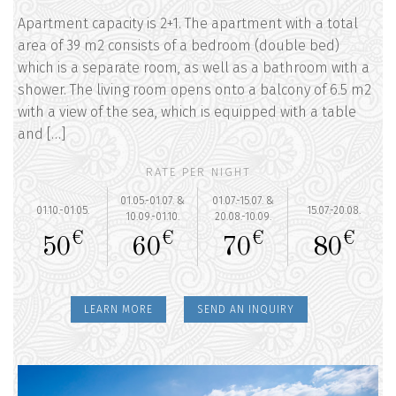
Apartment capacity is 2+1. The apartment with a total
area of 39 m2 consists of a bedroom (double bed)
which is a separate room, as well as a bathroom with a
shower. The living room opens onto a balcony of 6.5 m2
with a view of the sea, which is equipped with a table
and […]
RATE PER NIGHT
01.05.-01.07. &
01.07.-15.07. &
01.10.-01.05.
15.07.-20.08.
10.09.-01.10.
20.08.-10.09.
€
€
€
€
50
60
70
80
LEARN MORE
SEND AN INQUIRY