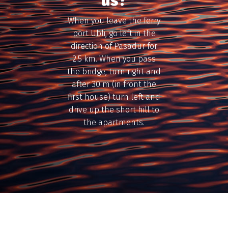
us?
When you leave the ferry
port Ubli, go left in the
direction of Pasadur for
2.5 km. When you pass
the bridge, turn right and
after 30 m (in front the
first house) turn left and
drive up the short hill to
the apartments.