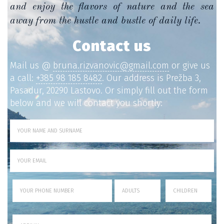
and enjoy the flavors of nature and the sea
away from the hustle and bustle of daily life.
Contact us
Mail us @
bruna.rizvanovic@gmail.com
or give us
a call:
+385 98 185 8482
. Our address is Prežba 3,
Pasadur, 20290 Lastovo. Or simply fill out the form
below and we will contact you shortly: