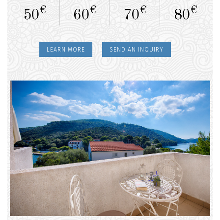
€
€
€
€
50
60
70
80
LEARN MORE
SEND AN INQUIRY