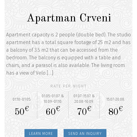
Apartman Crveni
Apartment capacity is 2 people (double bed). The studio
apartment has a total square footage of 25 m2 and has
a balcony of 3.5 m2 that can be accessed from the
bedroom. The balcony is equipped with a table and
chairs, and a parasol is also available. The living room
has a view of Velo […]
RATE PER NIGHT
01.05.-01.07. &
01.07.-15.07. &
01.10.-01.05.
15.07.-20.08.
10.09.-01.10.
20.08.-10.09.
€
€
€
€
50
60
70
80
LEARN MORE
SEND AN INQUIRY