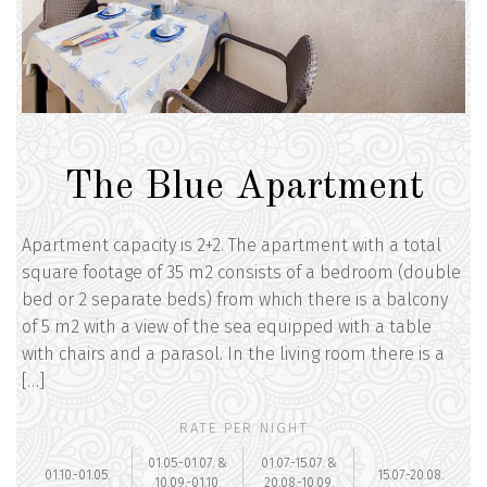
The Blue Apartment
Apartment capacity is 2+2. The apartment with a total
square footage of 35 m2 consists of a bedroom (double
bed or 2 separate beds) from which there is a balcony
of 5 m2 with a view of the sea equipped with a table
with chairs and a parasol. In the living room there is a
[…]
RATE PER NIGHT
01.05.-01.07. &
01.07.-15.07. &
01.10.-01.05.
15.07.-20.08.
10.09.-01.10.
20.08.-10.09.