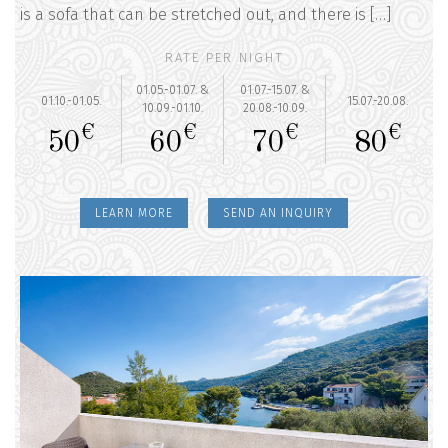
is a sofa that can be stretched out, and there is […]
RATE PER NIGHT
01.05.-01.07. &
01.07.-15.07. &
01.10.-01.05.
15.07.-20.08.
10.09.-01.10.
20.08.-10.09.
€
€
€
€
50
60
70
80
LEARN MORE
SEND AN INQUIRY